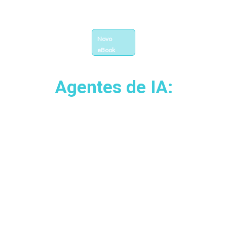
Novo
eBook
Agentes de IA:
Governança, Privacidade e
Escala para o Sucesso
Corporativo
Do conceito à governança, um guia completo para
quem toma decisões sobre uso de IA com
responsabilidade.