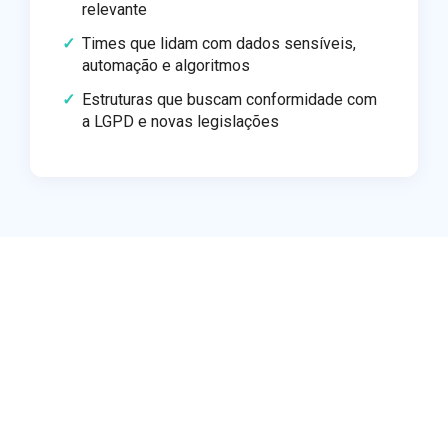
relevante
Times que lidam com dados sensíveis,
automação e algoritmos
Estruturas que buscam conformidade com
a LGPD e novas legislações
Faça o download gratuito do
eBook Agentes de IA
Aproveite para compartilhar com sua equipe
e alinhar as estratégias de IA com